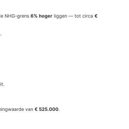
g de NHG-grens
6% hoger
liggen — tot circa
€
.
t.
woningwaarde van
€ 525.000
.