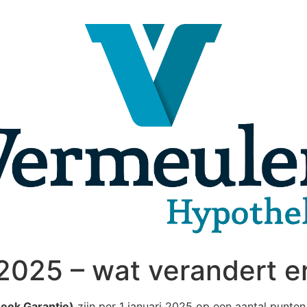
025 – wat verandert er
eek Garantie)
zijn per 1 januari 2025 op een aantal punten