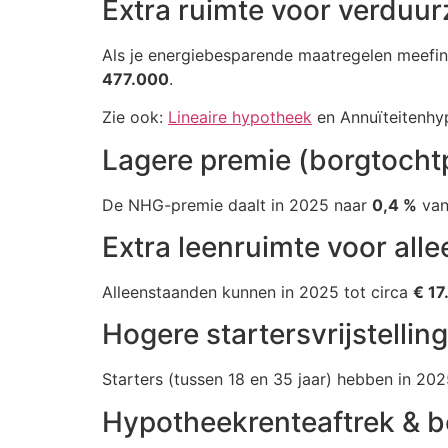
Extra ruimte voor verduu
Als je energiebesparende maatregelen meefi
477.000
.
Zie ook:
Lineaire hypotheek
en
Annuïteitenhy
Lagere premie (borgtochtp
De NHG-premie daalt in 2025 naar
0,4 %
van
Extra leenruimte voor all
Alleenstaanden kunnen in 2025 tot circa
€ 17
Hogere startersvrijstellin
Starters (tussen 18 en 35 jaar) hebben in 20
Hypotheekrenteaftrek & b